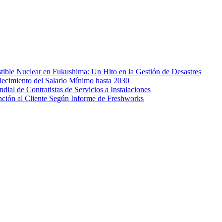
ible Nuclear en Fukushima: Un Hito en la Gestión de Desastres
lecimiento del Salario Mínimo hasta 2030
al de Contratistas de Servicios a Instalaciones
nción al Cliente Según Informe de Freshworks