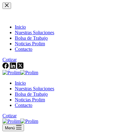
Saltar
al
contenido
Inicio
Nuestras Soluciones
Bolsa de Trabajo
Noticias Prolim
Contacto
Cotizar
Inicio
Nuestras Soluciones
Bolsa de Trabajo
Noticias Prolim
Contacto
Cotizar
Menú