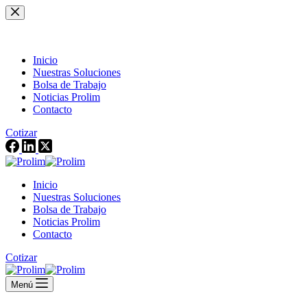
Saltar
al
contenido
Inicio
Nuestras Soluciones
Bolsa de Trabajo
Noticias Prolim
Contacto
Cotizar
Inicio
Nuestras Soluciones
Bolsa de Trabajo
Noticias Prolim
Contacto
Cotizar
Menú