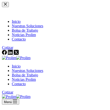
Saltar
al
contenido
Inicio
Nuestras Soluciones
Bolsa de Trabajo
Noticias Prolim
Contacto
Cotizar
Inicio
Nuestras Soluciones
Bolsa de Trabajo
Noticias Prolim
Contacto
Cotizar
Menú