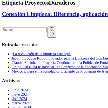
Etiqueta
ProyectosDuraderos
Conexión Limpieza: Diferencia, aplicación 
Sin
resultados
Entradas recientes
¡La revolución de la limpieza está aquí!
Japón Introduce Robot Innovador para la Limpieza del Combust
Claudia Sheinbaum Proyecta Continuar con la Política de Forta
Grupo PROLIM te Invita al 1er Congreso de la Federación Mundi
México Lidera en la Resolución Eficiente de Problemas de Ate
Archivos
junio 2024
mayo 2024
abril 2024
marzo 2024
febrero 2024