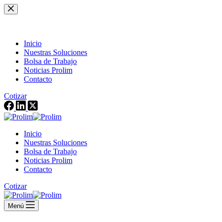
Saltar
al
contenido
Inicio
Nuestras Soluciones
Bolsa de Trabajo
Noticias Prolim
Contacto
Cotizar
Inicio
Nuestras Soluciones
Bolsa de Trabajo
Noticias Prolim
Contacto
Cotizar
Menú