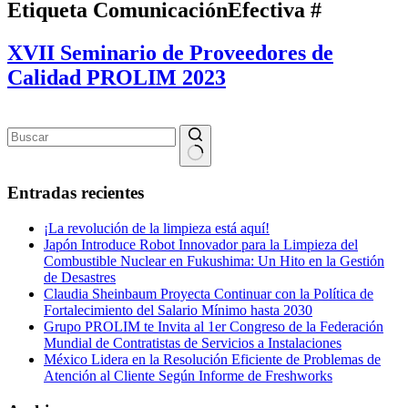
Etiqueta
ComunicaciónEfectiva #
XVII Seminario de Proveedores de
Calidad PROLIM 2023
Sin
resultados
Entradas recientes
¡La revolución de la limpieza está aquí!
Japón Introduce Robot Innovador para la Limpieza del
Combustible Nuclear en Fukushima: Un Hito en la Gestión
de Desastres
Claudia Sheinbaum Proyecta Continuar con la Política de
Fortalecimiento del Salario Mínimo hasta 2030
Grupo PROLIM te Invita al 1er Congreso de la Federación
Mundial de Contratistas de Servicios a Instalaciones
México Lidera en la Resolución Eficiente de Problemas de
Atención al Cliente Según Informe de Freshworks