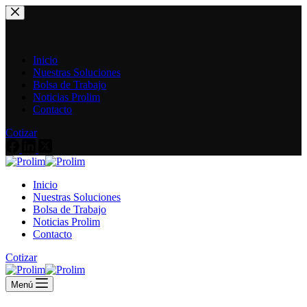
Saltar
al
contenido
Inicio
Nuestras Soluciones
Bolsa de Trabajo
Noticias Prolim
Contacto
Cotizar
Inicio
Nuestras Soluciones
Bolsa de Trabajo
Noticias Prolim
Contacto
Cotizar
Menú