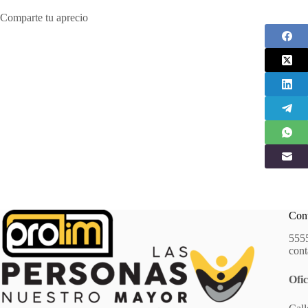
Comparte tu aprecio
Con
555
con
Ofic