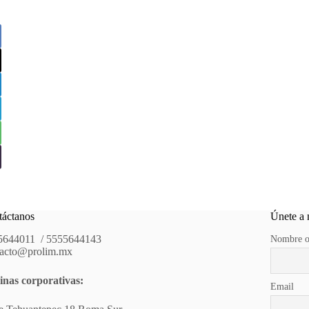
táctanos
Únete a 
5644011 / 5555644143
Nombre o
tacto@prolim.mx
inas corporativas:
Email