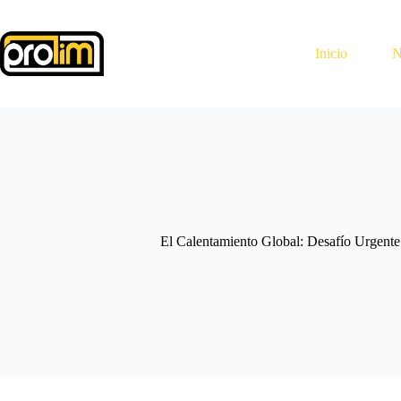
Saltar
al
contenido
Inicio
N
El Calentamiento Global: Desafío Urgent