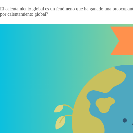
El calentamiento global es un fenómeno que ha ganado una preocupante
por calentamiento global?