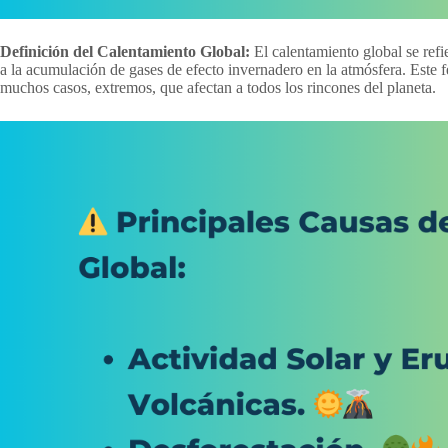
Definición del Calentamiento Global:
El calentamiento global se refi
a la acumulación de gases de efecto invernadero en la atmósfera. Este 
muchos casos, extremos, que afectan a todos los rincones del planeta.