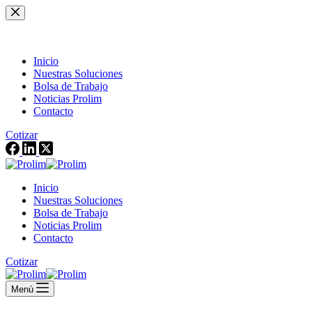
Saltar
al
contenido
Inicio
Nuestras Soluciones
Bolsa de Trabajo
Noticias Prolim
Contacto
Cotizar
Inicio
Nuestras Soluciones
Bolsa de Trabajo
Noticias Prolim
Contacto
Cotizar
Menú