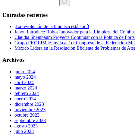
Sin
resultados
Entradas recientes
¡La revolución de la limpieza está aquí!
Japón Introduce Robot Innovador para la Limpieza del Combust
Claudia Sheinbaum Proyecta Continuar con la Política de Forta
Grupo PROLIM te Invita al 1er Congreso de la Federación Mundi
México Lidera en la Resolución Eficiente de Problemas de Ate
Archivos
junio 2024
mayo 2024
abril 2024
marzo 2024
febrero 2024
enero 2024
diciembre 2023
noviembre 2023
octubre 2023
septiembre 2023
agosto 2023
julio 2023