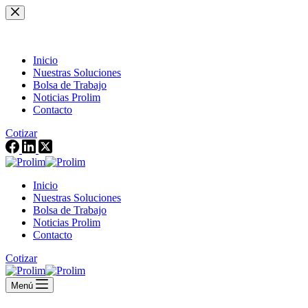
Saltar
al
contenido
Inicio
Nuestras Soluciones
Bolsa de Trabajo
Noticias Prolim
Contacto
Cotizar
Inicio
Nuestras Soluciones
Bolsa de Trabajo
Noticias Prolim
Contacto
Cotizar
Menú