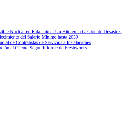
ible Nuclear en Fukushima: Un Hito en la Gestión de Desastres
lecimiento del Salario Mínimo hasta 2030
al de Contratistas de Servicios a Instalaciones
nción al Cliente Según Informe de Freshworks