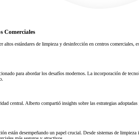
os Comerciales
 altos estándares de limpieza y desinfección en centros comerciales, es
ucionado para abordar los desafíos modernos. La incorporación de tecno
o.
oridad central. Alberto compartió insights sobre las estrategias adopt
ción están desempeñando un papel crucial. Desde sistemas de limpieza in
iales más seguros y atractivos.