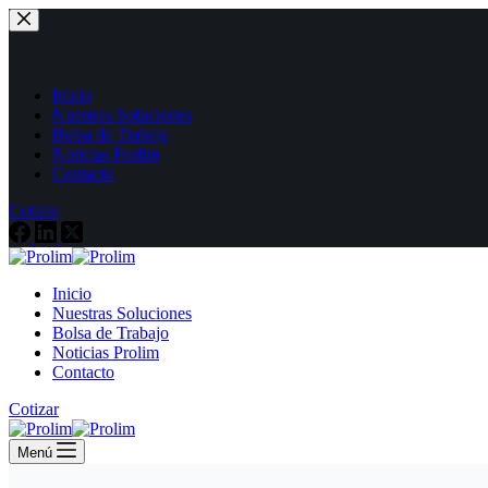
Saltar
al
contenido
Inicio
Nuestras Soluciones
Bolsa de Trabajo
Noticias Prolim
Contacto
Cotizar
Inicio
Nuestras Soluciones
Bolsa de Trabajo
Noticias Prolim
Contacto
Cotizar
Menú