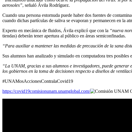
aerosoles”
, señaló Ávila Rodríguez.
Cuando una persona estornuda puede haber dos fuentes de contaminaci
cuando dichas partículas de saliva se evaporan y permanecen en la atm
Experto en mecánica de fluidos, Ávila explicó que con la
“nueva nor
tiendas) deberán tener apertura al público en áreas semiconfinadas.
“Para auxiliar a mantener las medidas de precaución de la sana distan
Sus alumnos han analizado y simulado en computadora tres posibles esc
“La UNAM, gracias a sus alumnos e investigadores, puede generar est
los gobiernos en la toma de decisiones respecto a diseños de ventilac
#UNAMosAccionesContralaCovid19
https://covid19comisionunam.unamglobal.com/