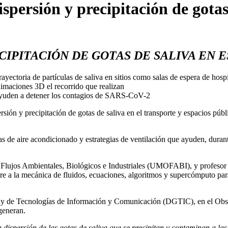
rsión y precipitación de gotas d
CIPITACIÓN DE GOTAS DE SALIVA EN E
ayectoria de partículas de saliva en sitios como salas de espera de hosp
imaciones 3D el recorrido que realizan
e ayuden a detener los contagios de SARS-CoV-2
ón y precipitación de gotas de saliva en el transporte y espacios públi
mas de aire acondicionado y estrategias de ventilación que ayuden, dura
ujos Ambientales, Biológicos e Industriales (UMOFABI), y profesor en
re a la mecánica de fluidos, ecuaciones, algoritmos y supercómputo para
y de Tecnologías de Información y Comunicación (DGTIC), en el Observ
generan.
dispersión de las gotas de saliva que se precipitan y contaminan a las p