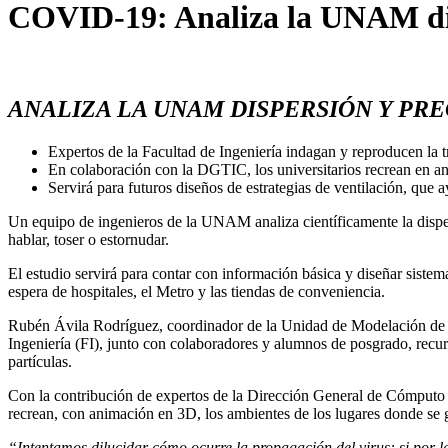
COVID-19: Analiza la UNAM dispe
ANALIZA LA UNAM DISPERSIÓN Y PRE
Expertos de la Facultad de Ingeniería indagan y reproducen la tr
En colaboración con la DGTIC, los universitarios recrean en an
Servirá para futuros diseños de estrategias de ventilación, qu
Un equipo de ingenieros de la UNAM analiza científicamente la dispersi
hablar, toser o estornudar.
El estudio servirá para contar con información básica y diseñar siste
espera de hospitales, el Metro y las tiendas de conveniencia.
Rubén Ávila Rodríguez, coordinador de la Unidad de Modelación de Fl
Ingeniería (FI), junto con colaboradores y alumnos de posgrado, recur
partículas.
Con la contribución de expertos de la Dirección General de Cómputo 
recrean, con animación en 3D, los ambientes de los lugares donde se 
“Intentamos dilucidar cómo ocurre la propagación del virus: si por la 