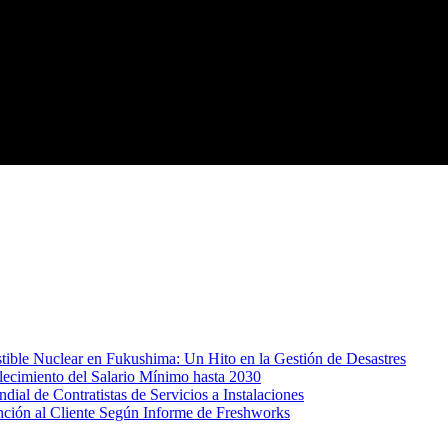
ible Nuclear en Fukushima: Un Hito en la Gestión de Desastres
lecimiento del Salario Mínimo hasta 2030
al de Contratistas de Servicios a Instalaciones
nción al Cliente Según Informe de Freshworks