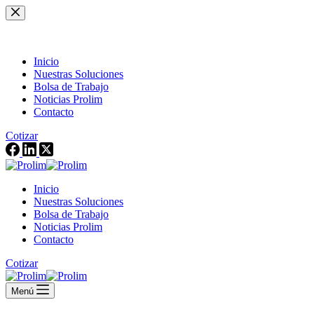
Saltar
al
contenido
Inicio
Nuestras Soluciones
Bolsa de Trabajo
Noticias Prolim
Contacto
Cotizar
Inicio
Nuestras Soluciones
Bolsa de Trabajo
Noticias Prolim
Contacto
Cotizar
Menú