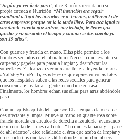
“Según yo venía de paso”
, dice Ramírez recordando su
propia entrada a Nutrición.
“Mi intención era seguir
estudiando. Aquí los horarios eran buenos, a diferencia de
otras empresas porque tenía la tarde libre. Pero acá igual te
vas dando cuenta que entras, hay trabajo, te tienes que
quedar y va pasando el tiempo y cuando te das cuenta ya
son 19 años”.
Con guantes y franela en mano, Elías pide permiso a los
hombres sentados en el laboratorio. Necesita que levanten sus
carpetas y papeles para pasar a limpiar y desinfectar las
superficies. Y alcanzo a ver uno que tiene la leyenda impresa
#YoEstoyAquíPorTi, esos letreros que aparecen en las fotos
que los hospitales suben a las redes sociales para generar
consciencia e invitar a la gente a quedarse en casa.
Finalmente, los hombres echan sus sillas para atrás abriéndole
paso.
Con un squish-squish del aspersor, Elías empapa la mesa de
desinfectante y limpia. Mueve la mano en guante rosa sobre
franela morada en círculos de derecha a izquierda, avanzando
de una orilla de la mesa a la otra. “Lo que es la barra y la parte
de ahí adentro”, dice señalando el área que acaba de limpiar y
un espacio tras puertas de vidrio donde un hombre observa