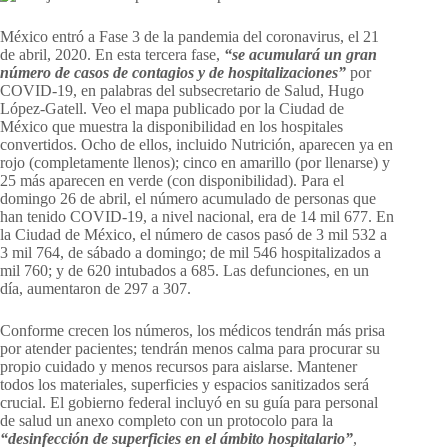
México entró a Fase 3 de la pandemia del coronavirus, el 21
de abril, 2020. En esta tercera fase,
“se acumulará un gran
número de casos de contagios y de hospitalizaciones”
por
COVID-19, en palabras del subsecretario de Salud, Hugo
López-Gatell. Veo el mapa publicado por la Ciudad de
México que muestra la disponibilidad en los hospitales
convertidos. Ocho de ellos, incluido Nutrición, aparecen ya en
rojo (completamente llenos); cinco en amarillo (por llenarse) y
25 más aparecen en verde (con disponibilidad). Para el
domingo 26 de abril, el número acumulado de personas que
han tenido COVID-19, a nivel nacional, era de 14 mil 677. En
la Ciudad de México, el número de casos pasó de 3 mil 532 a
3 mil 764, de sábado a domingo; de mil 546 hospitalizados a
mil 760; y de 620 intubados a 685. Las defunciones, en un
día, aumentaron de 297 a 307.
Conforme crecen los números, los médicos tendrán más prisa
por atender pacientes; tendrán menos calma para procurar su
propio cuidado y menos recursos para aislarse. Mantener
todos los materiales, superficies y espacios sanitizados será
crucial. El gobierno federal incluyó en su guía para personal
de salud un anexo completo con un protocolo para la
“desinfección de superficies en el ámbito hospitalario”
,