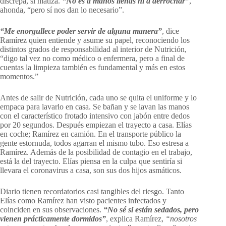
discrepa, sí matiza.
“No es a manos llenas ni a derrochar”
,
ahonda, “pero sí nos dan lo necesario”.
“Me enorgullece poder servir de alguna manera”
, dice
Ramírez quien entiende y asume su papel, reconociendo los
distintos grados de responsabilidad al interior de Nutrición,
“digo tal vez no como médico o enfermera, pero a final de
cuentas la limpieza también es fundamental y más en estos
momentos.”
Antes de salir de Nutrición, cada uno se quita el uniforme y lo
empaca para lavarlo en casa. Se bañan y se lavan las manos
con el característico frotado intensivo con jabón entre dedos
por 20 segundos. Después empiezan el trayecto a casa. Elías
en coche; Ramírez en camión. En el transporte público la
gente estornuda, todos agarran el mismo tubo. Eso estresa a
Ramírez. Además de la posibilidad de contagio en el trabajo,
está la del trayecto. Elías piensa en la culpa que sentiría si
llevara el coronavirus a casa, son sus dos hijos asmáticos.
Diario tienen recordatorios casi tangibles del riesgo. Tanto
Elías como Ramírez han visto pacientes infectados y
coinciden en sus observaciones.
“No sé si están sedados, pero
vienen prácticamente dormidos”
, explica Ramírez,
“nosotros