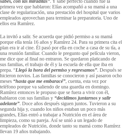
sabes, con las miraditas”
. Y sabe perfecto cuándo fue la
primera vez que hablaron: Elías acompañó a su mamá a una
clase de regularización, una prestación del hospital que varios
empleados aprovechan para terminar la preparatoria. Uno de
ellos era Ramírez.
La invitó a salir. Se acuerda que pidió permiso a su mamá
porque ella tenía 16 años y Ramírez 24. Para su primera cita el
plan era ir al cine. Él pasó por ella en coche a casa de su tía, a
una reunión familiar. Cuando le pregunto qué película vieron,
me dice que al final no entraron. Se quedaron platicando de
sus familias, el trabajo de él y la escuela de ella que iba en
prepa. “
Llegó la hora del permiso y regresamos”
. Después se
hicieron novios. Las familias se conocieron y así pasaron ocho
meses
“hasta que me embaracé”
, cuenta, esta vez por
teléfono porque va saliendo de una guardia en domingo.
Ramírez entonces le propuso que se fuera a vivir con él,
hablaron con sus familias y
“decidimos juntarnos y salir
adelante”
. Doce años después siguen juntos. Tuvieron a su
segunda hija y, cuando los niños estaban un poco más
grandes, Elías entró a trabajar a Nutrición en el área de
limpieza, como su pareja. Así se unió a un legado de
empleados de Nutrición, donde tanto su mamá como Ramírez
llevan 19 años trabajando.