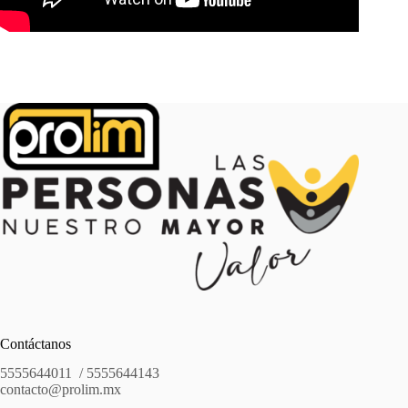
Contáctanos
5555644011 / 5555644143
contacto@prolim.mx