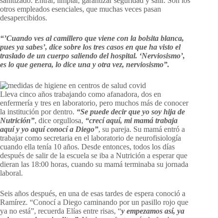
sanitizado. Entrar, limpiar, garantizar seguridad y salir. Son los
otros empleados esenciales, que muchas veces pasan
desapercibidos.
“’Cuando ves al camillero que viene con la bolsita blanca,
pues ya sabes’, dice sobre los tres casos en que ha visto el
traslado de un cuerpo saliendo del hospital. ‘Nerviosismo’,
es lo que genera, lo dice una y otra vez, nerviosismo”.
Lleva cinco años trabajando como afanadora, dos en
enfermería y tres en laboratorio, pero muchos más de conocer
la institución por dentro.
“Se puede decir que yo soy hija de
Nutrición”
, dice orgullosa,
“crecí aquí, mi mamá trabaja
aquí y yo aquí conocí a Diego”
, su pareja. Su mamá entró a
trabajar como secretaria en el laboratorio de neurofisiología
cuando ella tenía 10 años. Desde entonces, todos los días
después de salir de la escuela se iba a Nutrición a esperar que
dieran las 18:00 horas, cuando su mamá terminaba su jornada
laboral.
Seis años después, en una de esas tardes de espera conoció a
Ramírez. “Conocí a Diego caminando por un pasillo rojo que
ya no está”, recuerda Elías entre risas, “
y empezamos así, ya