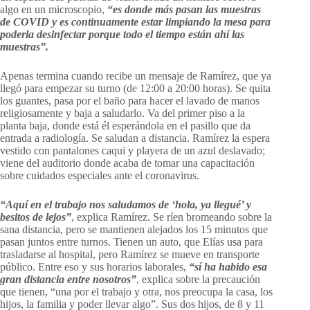
algo en un microscopio,
“es donde más pasan las muestras
de COVID y es continuamente estar limpiando la mesa para
poderla desinfectar porque todo el tiempo están ahí las
muestras”.
Apenas termina cuando recibe un mensaje de Ramírez, que ya
llegó para empezar su turno (de 12:00 a 20:00 horas). Se quita
los guantes, pasa por el baño para hacer el lavado de manos
religiosamente y baja a saludarlo. Va del primer piso a la
planta baja, donde está él esperándola en el pasillo que da
entrada a radiología. Se saludan a distancia. Ramírez la espera
vestido con pantalones caqui y playera de un azul deslavado;
viene del auditorio donde acaba de tomar una capacitación
sobre cuidados especiales ante el coronavirus.
“Aquí en el trabajo nos saludamos de ‘hola, ya llegué’ y
besitos de lejos”
, explica Ramírez. Se ríen bromeando sobre la
sana distancia, pero se mantienen alejados los 15 minutos que
pasan juntos entre turnos. Tienen un auto, que Elías usa para
trasladarse al hospital, pero Ramírez se mueve en transporte
público. Entre eso y sus horarios laborales,
“sí ha habido esa
gran distancia entre nosotros”
, explica sobre la precaución
que tienen, “una por el trabajo y otra, nos preocupa la casa, los
hijos, la familia y poder llevar algo”. Sus dos hijos, de 8 y 11