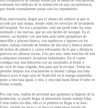
sus compañeros de trabajo entran por la salida de emergencias,
rodeando los edificios de la institución en una circunferencia
por donde normalmente pasan solo los repartidores.
Para entrevistarla, llegué por el sótano del edificio al que se
accede por una rampa, donde están los servicios de lavandería
del hospital. No era a propósito, solo me perdí entre las rutas
normales y las nuevas, que no son fáciles de navegar. En el
sótano, un hombre con una bata azul sobre pantalones de
mezclilla y playera blanca, con tapabocas y tapones en los
oídos, trabaja rodeado de bultitos de tela azul y blanca dentro
de bolsas de plástico y carros rebosantes de lo que a distancia
parecen ser sábanas sucias. Uno por uno, mete bonches de tela
a máquinas enormes: lavadoras industriales. En el cuarto
contiguo hay una tintorería con un mostrador al frente y
un
rack
de ropa colgada, lista para que la recojan. Todas las
prendas limpias son exactamente la misma: cuelga una bata
blanca (con el logo azul de Nutrición en la manga izquierda)
junto a otra bata igual, y otra, y otra más hasta llenar el tubo en
forma ovalada.
Por esta ruta, repleta de personal que garantiza la higiene de la
institución, se puede llegar al laboratorio donde trabaja Elías.
Como todos los días, ella es la primera en llegar a su área.
Entra, prende las luces y se hace el meticuloso lavado de