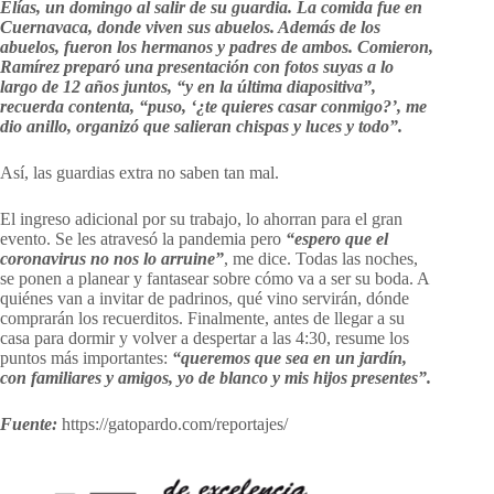
Elías, un domingo al salir de su guardia. La comida fue en
Cuernavaca, donde viven sus abuelos. Además de los
abuelos, fueron los hermanos y padres de ambos. Comieron,
Ramírez preparó una presentación con fotos suyas a lo
largo de 12 años juntos, “y en la última diapositiva”,
recuerda contenta, “puso, ‘¿te quieres casar conmigo?’, me
dio anillo, organizó que salieran chispas y luces y todo”.
Así, las guardias extra no saben tan mal.
El ingreso adicional por su trabajo, lo ahorran para el gran
evento. Se les atravesó la pandemia pero
“espero que el
coronavirus no nos lo arruine”
, me dice. Todas las noches,
se ponen a planear y fantasear sobre cómo va a ser su boda. A
quiénes van a invitar de padrinos, qué vino servirán, dónde
comprarán los recuerditos. Finalmente, antes de llegar a su
casa para dormir y volver a despertar a las 4:30, resume los
puntos más importantes:
“queremos que sea en un jardín,
con familiares y amigos, yo de blanco y mis hijos presentes”.
Fuente:
https://gatopardo.com/reportajes/