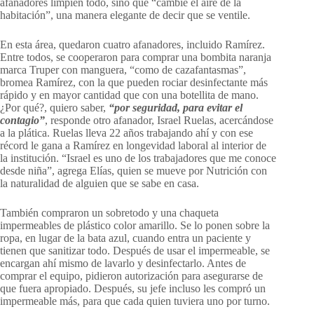
afanadores limpien todo, sino que “cambie el aire de la
habitación”, una manera elegante de decir que se ventile.
En esta área, quedaron cuatro afanadores, incluido Ramírez.
Entre todos, se cooperaron para comprar una bombita naranja
marca Truper con manguera, “como de cazafantasmas”,
bromea Ramírez, con la que pueden rociar desinfectante más
rápido y en mayor cantidad que con una botellita de mano.
¿Por qué?, quiero saber,
“por seguridad, para evitar el
contagio”
, responde otro afanador, Israel Ruelas, acercándose
a la plática. Ruelas lleva 22 años trabajando ahí y con ese
récord le gana a Ramírez en longevidad laboral al interior de
la institución. “Israel es uno de los trabajadores que me conoce
desde niña”, agrega Elías, quien se mueve por Nutrición con
la naturalidad de alguien que se sabe en casa.
También compraron un sobretodo y una chaqueta
impermeables de plástico color amarillo. Se lo ponen sobre la
ropa, en lugar de la bata azul, cuando entra un paciente y
tienen que sanitizar todo. Después de usar el impermeable, se
encargan ahí mismo de lavarlo y desinfectarlo. Antes de
comprar el equipo, pidieron autorización para asegurarse de
que fuera apropiado. Después, su jefe incluso les compró un
impermeable más, para que cada quien tuviera uno por turno.