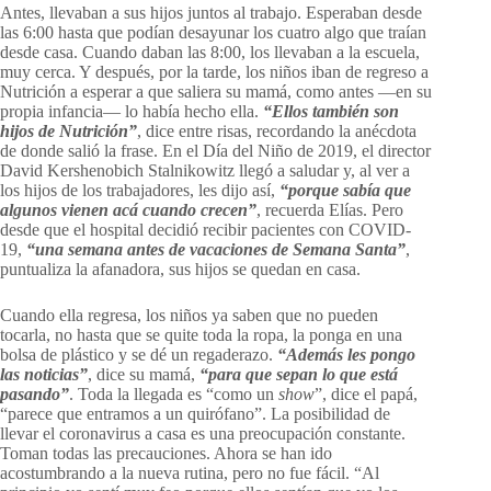
Antes, llevaban a sus hijos juntos al trabajo. Esperaban desde
las 6:00 hasta que podían desayunar los cuatro algo que traían
desde casa. Cuando daban las 8:00, los llevaban a la escuela,
muy cerca. Y después, por la tarde, los niños iban de regreso a
Nutrición a esperar a que saliera su mamá, como antes —en su
propia infancia— lo había hecho ella.
“Ellos también son
hijos de Nutrición”
, dice entre risas, recordando la anécdota
de donde salió la frase. En el Día del Niño de 2019, el director
David Kershenobich Stalnikowitz llegó a saludar y, al ver a
los hijos de los trabajadores, les dijo así,
“porque sabía que
algunos vienen acá cuando crecen”
, recuerda Elías. Pero
desde que el hospital decidió recibir pacientes con COVID-
19,
“una semana antes de vacaciones de Semana Santa”
,
puntualiza la afanadora, sus hijos se quedan en casa.
Cuando ella regresa, los niños ya saben que no pueden
tocarla, no hasta que se quite toda la ropa, la ponga en una
bolsa de plástico y se dé un regaderazo.
“Además les pongo
las noticias”
, dice su mamá,
“para que sepan lo que está
pasando”
. Toda la llegada es “como un
show
”, dice el papá,
“parece que entramos a un quirófano”. La posibilidad de
llevar el coronavirus a casa es una preocupación constante.
Toman todas las precauciones. Ahora se han ido
acostumbrando a la nueva rutina, pero no fue fácil. “Al