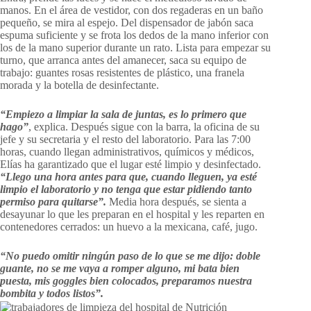
manos. En el área de vestidor, con dos regaderas en un baño
pequeño, se mira al espejo. Del dispensador de jabón saca
espuma suficiente y se frota los dedos de la mano inferior con
los de la mano superior durante un rato. Lista para empezar su
turno, que arranca antes del amanecer, saca su equipo de
trabajo: guantes rosas resistentes de plástico, una franela
morada y la botella de desinfectante.
“Empiezo a limpiar la sala de juntas, es lo primero que
hago”
, explica. Después sigue con la barra, la oficina de su
jefe y su secretaria y el resto del laboratorio. Para las 7:00
horas, cuando llegan administrativos, químicos y médicos,
Elías ha garantizado que el lugar esté limpio y desinfectado.
“Llego una hora antes para que, cuando lleguen, ya esté
limpio el laboratorio y no tenga que estar pidiendo tanto
permiso para quitarse”.
Media hora después, se sienta a
desayunar lo que les preparan en el hospital y les reparten en
contenedores cerrados: un huevo a la mexicana, café, jugo.
“No puedo omitir ningún paso de lo que se me dijo: doble
guante, no se me vaya a romper alguno, mi bata bien
puesta, mis goggles bien colocados, preparamos nuestra
bombita y todos listos”.