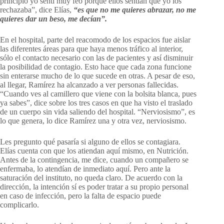
principio yo sentí muy feo porque ellos sentían que yo los
rechazaba”, dice Elías,
“es que no me quieres abrazar, no me
quieres dar un beso, me decían”.
En el hospital, parte del reacomodo de los espacios fue aislar
las diferentes áreas para que haya menos tráfico al interior,
sólo el contacto necesario con las de pacientes y así disminuir
la posibilidad de contagio. Esto hace que cada zona funcione
sin enterarse mucho de lo que sucede en otras. A pesar de eso,
al llegar, Ramírez ha alcanzado a ver personas fallecidas.
“Cuando ves al camillero que viene con la bolsita blanca, pues
ya sabes”, dice sobre los tres casos en que ha visto el traslado
de un cuerpo sin vida saliendo del hospital. “Nerviosismo”, es
lo que genera, lo dice Ramírez una y otra vez, nerviosismo.
Les pregunto qué pasaría si alguno de ellos se contagiara.
Elías cuenta con que los atiendan aquí mismo, en Nutrición.
Antes de la contingencia, me dice, cuando un compañero se
enfermaba, lo atendían de inmediato aquí. Pero ante la
saturación del instituto, no queda claro. De acuerdo con la
dirección, la intención sí es poder tratar a su propio personal
en caso de infección, pero la falta de espacio puede
complicarlo.