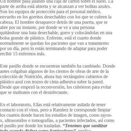
Un hombre pasa jalando una caja de cartón sobre el suelo. La
parte de arriba está abierta y se alcanzan a ver bolitas azules.
Son los equipos de protección para el personal médico,
envuelto en los gorritos desechables con los que se cubren la
cabeza. El hombre desaparece detrás de una puerta, que se
abre por un instante, por donde se ve a una persona
quitándose una bata desechable, gorro y colocándolas en una
bolsa grande de plástico. Enfrente, está el cuarto donde
normalmente se quedan los pacientes que van a tratamiento
por un día, pero lo están terminando de adaptar para poder
recibir 15 enfermos más.
Este pasillo donde se encuentran también ha cambiado. Donde
antes colgaban algunos de los cientos de obras de arte de la
colección de Nutrición, ahora hay rectángulos cubiertos de
plástico azul con trozos de cinta adhesiva sobre la pared.
Desde que empezó la reconversión, los cubrieron para evitar
que se maltraten con el desinfectante.
En el laboratorio, Elías está relativamente asilada de tener
contacto con el virus, pero a Ramírez le corresponde limpiar
los cuartos donde hacen los estudios de imagen, como rayos-
x, ultrasonidos o tomografías, a pacientes infectados, así como
el pasillo por donde los trasladan.
“Tenemos que sanitizar
todo usando disfraz como fumigadores”
, explica.