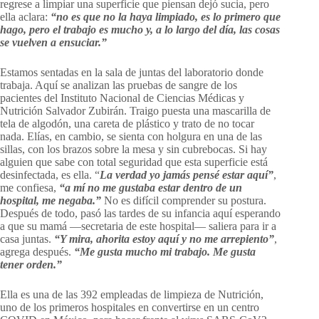
regrese a limpiar una superficie que piensan dejó sucia, pero
ella aclara:
“no es que no la haya limpiado, es lo primero que
hago, pero el trabajo es mucho y, a lo largo del día, las cosas
se vuelven a ensuciar.”
Estamos sentadas en la sala de juntas del laboratorio donde
trabaja. Aquí se analizan las pruebas de sangre de los
pacientes del Instituto Nacional de Ciencias Médicas y
Nutrición Salvador Zubirán. Traigo puesta una mascarilla de
tela de algodón, una careta de plástico y trato de no tocar
nada. Elías, en cambio, se sienta con holgura en una de las
sillas, con los brazos sobre la mesa y sin cubrebocas. Si hay
alguien que sabe con total seguridad que esta superficie está
desinfectada, es ella. “
La verdad yo jamás pensé estar aquí”
,
me confiesa,
“a mí no me gustaba estar dentro de un
hospital, me negaba.”
No es difícil comprender su postura.
Después de todo, pasó las tardes de su infancia aquí esperando
a que su mamá —secretaria de este hospital— saliera para ir a
casa juntas.
“Y mira, ahorita estoy aquí y no me arrepiento”
,
agrega después.
“Me gusta mucho mi trabajo. Me gusta
tener orden.”
Ella es una de las 392 empleadas de limpieza de Nutrición,
uno de los primeros hospitales en convertirse en un centro