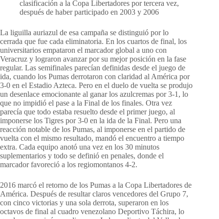
clasificación a la Copa Libertadores por tercera vez,
después de haber participado en 2003 y 2006
La liguilla auriazul de esa campaña se distinguió por lo
cerrada que fue cada eliminatoria. En los cuartos de final, los
universitarios empataron el marcador global a uno con
Veracruz y lograron avanzar por su mejor posición en la fase
regular. Las semifinales parecían definidas desde el juego de
ida, cuando los Pumas derrotaron con claridad al América por
3-0 en el Estadio Azteca. Pero en el duelo de vuelta se produjo
un desenlace emocionante al ganar los azulcremas por 3-1, lo
que no impidió el pase a la Final de los finales. Otra vez
parecía que todo estaba resuelto desde el primer juego, al
imponerse los Tigres por 3-0 en la ida de la Final. Pero una
reacción notable de los Pumas, al imponerse en el partido de
vuelta con el mismo resultado, mandó el encuentro a tiempo
extra. Cada equipo anotó una vez en los 30 minutos
suplementarios y todo se definió en penales, donde el
marcador favoreció a los regiomontanos 4-2.
2016 marcó el retorno de los Pumas a la Copa Libertadores de
América. Después de resultar claros vencedores del Grupo 7,
con cinco victorias y una sola derrota, superaron en los
octavos de final al cuadro venezolano Deportivo Táchira, lo