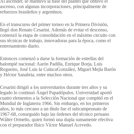
Al ascender, se mantuvo la base del plantel que obtuvo el
ascenso, con algunas incorporaciones, principalmente de
refuerzos brasileños y argentinos.
En el transcurso del primer torneo en la Primera División,
llegó don Renato Cesarini. Además de evitar el descenso,
comenzó la etapa de consolidación en el máximo circuito con
sus técnicas de trabajo, innovadoras para la época, como el
entrenamiento diario.
Entonces comenzó a darse la formación de estrellas del
balompié nacional: Aarón Padilla, Enrique Borja, Luis
Regueiro, José Luis
la Calaca
González, Miguel Mejía Barón
y Héctor Sanabria, entre muchos otros.
Cesarini dirigió a los universitarios durante tres años y su
legado lo continuó Ángel Papadópulos. Universidad aportó
cuatro elementos a la Selección Nacional que compitió en el
Mundial de Inglaterra 1966. Sin embargo, en los primeros
años, lo más cercano a un título fue el subcampeonato de
1967-68, conseguido bajo las órdenes del técnico peruano
Wálter Ormeño, quien formó una dupla sumamente efectiva
con el preparador físico Víctor Manuel Acevedo.