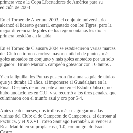
primera vez a la Copa Libertadores de América para su
edición de 2003
En el Torneo de Apertura 2003, el conjunto universitario
alcanzó el liderato general, empatado con los Tigres, pero la
mejor diferencia de goles de los regiomontanos les dio la
primera posición en la tabla.
En el Torneo de Clausura 2004 se establecieron varias marcas
del Club en torneos cortos: mayor cantidad de puntos, más
goles anotados en conjunto y más goles anotados por un solo
jugador –Bruno Marioni, campeón goleador con 16 tantos-.
Y en la liguilla, los Pumas pusieron fin a una sequía de títulos
que ya duraba 13 años, al imponerse al Guadalajara en la
Final. Después de un empate a uno en el Estadio Jalisco, no
hubo anotaciones en C.U. y se recurrió a los tiros penales, que
culminaron con el triunfo azul y oro por 5-4.
Antes de dos meses, dos trofeos más se agregaron a las
vitrinas del Club: el de Campeón de Campeones, al derrotar al
Pachuca, y el XXVI Trofeo Santiago Bernabéu, al vencer al
Real Madrid en su propia casa, 1-0, con un gol de Israel
Castro.