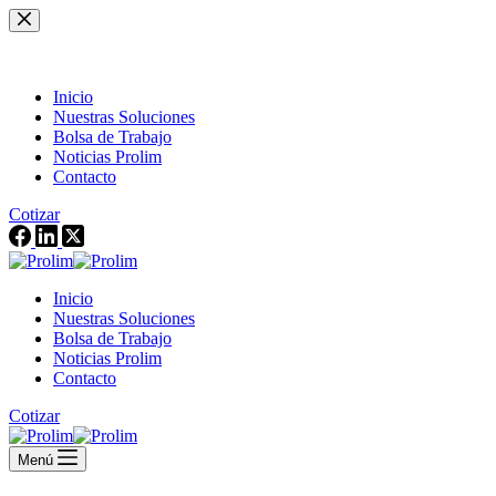
Saltar
al
contenido
Inicio
Nuestras Soluciones
Bolsa de Trabajo
Noticias Prolim
Contacto
Cotizar
Inicio
Nuestras Soluciones
Bolsa de Trabajo
Noticias Prolim
Contacto
Cotizar
Menú