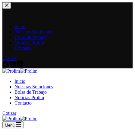
Saltar
al
contenido
Inicio
Nuestras Soluciones
Bolsa de Trabajo
Noticias Prolim
Contacto
Cotizar
Inicio
Nuestras Soluciones
Bolsa de Trabajo
Noticias Prolim
Contacto
Cotizar
Menú