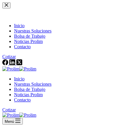
Saltar
al
contenido
Inicio
Nuestras Soluciones
Bolsa de Trabajo
Noticias Prolim
Contacto
Cotizar
Inicio
Nuestras Soluciones
Bolsa de Trabajo
Noticias Prolim
Contacto
Cotizar
Menú